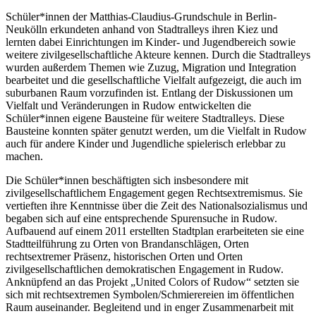
Schüler*innen der Matthias-Claudius-Grundschule in Berlin-
Neukölln erkundeten anhand von Stadtralleys ihren Kiez und
lernten dabei Einrichtungen im Kinder- und Jugendbereich sowie
weitere zivilgesellschaftliche Akteure kennen. Durch die Stadtralleys
wurden außerdem Themen wie Zuzug, Migration und Integration
bearbeitet und die gesellschaftliche Vielfalt aufgezeigt, die auch im
suburbanen Raum vorzufinden ist. Entlang der Diskussionen um
Vielfalt und Veränderungen in Rudow entwickelten die
Schüler*innen eigene Bausteine für weitere Stadtralleys. Diese
Bausteine konnten später genutzt werden, um die Vielfalt in Rudow
auch für andere Kinder und Jugendliche spielerisch erlebbar zu
machen.
Die Schüler*innen beschäftigten sich insbesondere mit
zivilgesellschaftlichem Engagement gegen Rechtsextremismus. Sie
vertieften ihre Kenntnisse über die Zeit des Nationalsozialismus und
begaben sich auf eine entsprechende Spurensuche in Rudow.
Aufbauend auf einem 2011 erstellten Stadtplan erarbeiteten sie eine
Stadtteilführung zu Orten von Brandanschlägen, Orten
rechtsextremer Präsenz, historischen Orten und Orten
zivilgesellschaftlichen demokratischen Engagement in Rudow.
Anknüpfend an das Projekt „United Colors of Rudow“ setzten sie
sich mit rechtsextremen Symbolen/Schmierereien im öffentlichen
Raum auseinander. Begleitend und in enger Zusammenarbeit mit