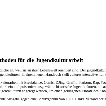
thoden für die Jugendkulturarbeit
e an, weil sie an ihrer Lebenswelt orientiert sind. Der jugend­kultur
Jugendkulturen. In einem neuen Handbuch stellt cultures interactive nun 
dkulturarbeit mit Breakdance, Comic, DJing, Graffiti, Parkour, Rap,
ur“ ein und präsentiert ausgewählte historische Jugendkulturen, die au
Jugendkulturen angeregt werden, um einen gelungenen Einsatz des Ansa
ckte Ausgabe gegen eine Schutzgebühr von 10,00 € inkl. Versand per 