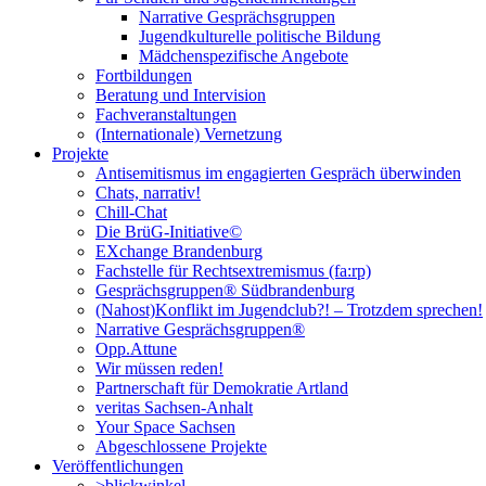
Narrative Gesprächsgruppen
Jugendkulturelle politische Bildung
Mädchenspezifische Angebote
Fortbildungen
Beratung und Intervision
Fachveranstaltungen
(Internationale) Vernetzung
Projekte
Antisemitismus im engagierten Gespräch überwinden
Chats, narrativ!
Chill-Chat
Die BrüG-Initiative©
EXchange Brandenburg
Fachstelle für Rechtsextremismus (fa:rp)
Gesprächsgruppen® Südbrandenburg
(Nahost)Konflikt im Jugendclub?! – Trotzdem sprechen!
Narrative Gesprächsgruppen®
Opp.Attune
Wir müssen reden!
Partnerschaft für Demokratie Artland
veritas Sachsen-Anhalt
Your Space Sachsen
Abgeschlossene Projekte
Veröffentlichungen
>blickwinkel