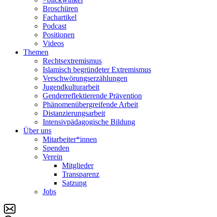
Broschüren
Fachartikel
Podcast
Positionen
Videos
Themen
Rechtsextremismus
Islamisch begründeter Extremismus
Verschwörungs­erzählungen
Jugendkulturarbeit
Genderreflektierende Prävention
Phänomenüber­greifende Arbeit
Distanzierungsarbeit
Intensivpädagogische Bildung
Über uns
Mitarbeiter*innen
Spenden
Verein
Mitglieder
Transparenz
Satzung
Jobs