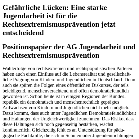
Gefährliche Lücken: Eine starke
Jugendarbeit ist für die
Rechtsextremismusprävention jetzt
entscheidend
Positionspapier der AG Jugendarbeit und
Rechtsextremismusprävention
Wahlerfolge von rechts­extremen und rechts­populistischen Parteien
haben auch einen Einfluss auf die Lebens­realität und gesellschaft­
liche Prägung von Kindern und Jugendlichen in Deutschland. Denn
auch sie spüren die Folgen eines öffent­lichen Diskurses, der teils
beleidigend, menschen­verachtend und offen demokratie­feindlich
geworden ist. Schon heute ist in einigen Regionen der Bundes­
republik ein demo­kratisch und menschen­rechtlich geprägtes
Aufwachsen von Kindern und Jugendlichen nicht mehr möglich.
Dazu kommt, dass auch unter Jugend­lichen Demokratie­feindlichkeit
und Haltungen der Ungleich­wertigkeit zunehmen. Das Risiko, dass
diese Haltungen sich noch gegenseitig bestärken, wächst
kontinuierlich. Gleichzeitig fehlt es an Unterstützung für päda­
gogische Fachkräfte, die sich in Schulen oder Jugend­einrichtungen