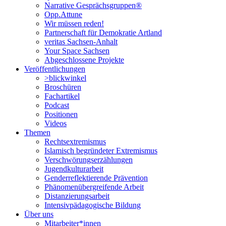
Narrative Gesprächsgruppen®
Opp.Attune
Wir müssen reden!
Partnerschaft für Demokratie Artland
veritas Sachsen-Anhalt
Your Space Sachsen
Abgeschlossene Projekte
Veröffentlichungen
>blickwinkel
Broschüren
Fachartikel
Podcast
Positionen
Videos
Themen
Rechtsextremismus
Islamisch begründeter Extremismus
Verschwörungs­erzählungen
Jugendkulturarbeit
Genderreflektierende Prävention
Phänomenüber­greifende Arbeit
Distanzierungsarbeit
Intensivpädagogische Bildung
Über uns
Mitarbeiter*innen