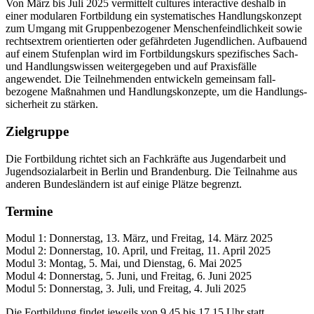
Von März bis Juli 2025 vermittelt cultures interactive deshalb in
einer modularen Fortbildung ein systematisches Handlungskonzept
zum Umgang mit Gruppenbezogener Menschenfeindlichkeit sowie
rechtsextrem orientierten oder gefährdeten Jugendlichen. Aufbauend
auf einem Stufenplan wird im Fortbildungs­kurs spezifisches Sach-
und Handlungs­wissen weitergegeben und auf Praxis­fälle
angewendet. Die Teilnehmenden entwickeln gemeinsam fall­
bezogene Maßnahmen und Handlungs­konzepte, um die Handlungs­
sicherheit zu stärken.
Zielgruppe
Die Fortbildung richtet sich an Fachkräfte aus Jugendarbeit und
Jugend­sozial­arbeit in Berlin und Brandenburg. Die Teilnahme aus
anderen Bundes­ländern ist auf einige Plätze begrenzt.
Termine
Modul 1: Donnerstag, 13. März, und Freitag, 14. März 2025
Modul 2: Donnerstag, 10. April, und Freitag, 11. April 2025
Modul 3: Montag, 5. Mai, und Dienstag, 6. Mai 2025
Modul 4: Donnerstag, 5. Juni, und Freitag, 6. Juni 2025
Modul 5: Donnerstag, 3. Juli, und Freitag, 4. Juli 2025
Die Fortbildung findet jeweils von 9.45 bis 17.15 Uhr statt.