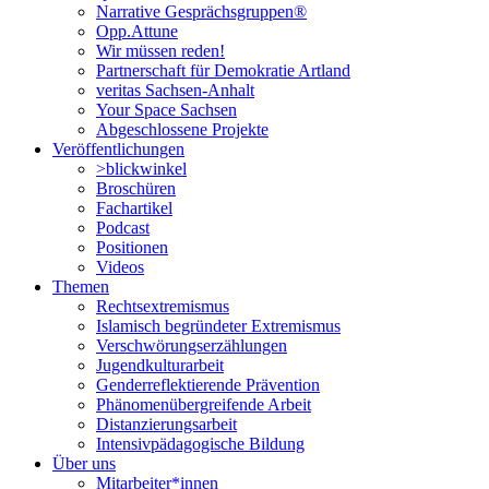
Narrative Gesprächsgruppen®
Opp.Attune
Wir müssen reden!
Partnerschaft für Demokratie Artland
veritas Sachsen-Anhalt
Your Space Sachsen
Abgeschlossene Projekte
Veröffentlichungen
>blickwinkel
Broschüren
Fachartikel
Podcast
Positionen
Videos
Themen
Rechtsextremismus
Islamisch begründeter Extremismus
Verschwörungs­erzählungen
Jugendkulturarbeit
Genderreflektierende Prävention
Phänomenüber­greifende Arbeit
Distanzierungsarbeit
Intensivpädagogische Bildung
Über uns
Mitarbeiter*innen