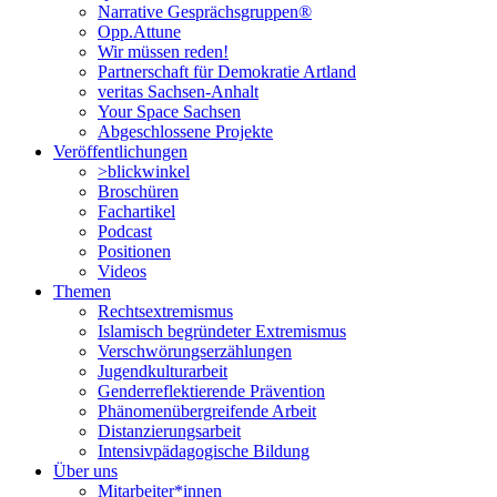
Narrative Gesprächsgruppen®
Opp.Attune
Wir müssen reden!
Partnerschaft für Demokratie Artland
veritas Sachsen-Anhalt
Your Space Sachsen
Abgeschlossene Projekte
Veröffentlichungen
>blickwinkel
Broschüren
Fachartikel
Podcast
Positionen
Videos
Themen
Rechtsextremismus
Islamisch begründeter Extremismus
Verschwörungs­erzählungen
Jugendkulturarbeit
Genderreflektierende Prävention
Phänomenüber­greifende Arbeit
Distanzierungsarbeit
Intensivpädagogische Bildung
Über uns
Mitarbeiter*innen