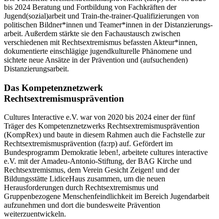
bis 2024 Beratung und Fortbildung von Fachkräften der
Jugend(sozial)­arbeit und Train-the-trainer-Qualifizie­rungen von
politischen Bildner*innen und Teamer*innen in der Distanzierungs­
arbeit. Außerdem stärkte sie den Fach­austausch zwischen
verschiedenen mit Rechtsextre­mismus befassten Akteur*innen,
dokumentierte einschlägige jugend­kulturelle Phänomene und
sichtete neue Ansätze in der Prävention und (aufsuchenden)
Distanzierungs­arbeit.
Das Kompetenznetzwerk
Rechtsextremismusprävention
Cultures Interactive e.V. war von 2020 bis 2024 einer der fünf
Träger des Kompetenznetzwerks Rechtsextremismusprävention
(KompRex) und baute in diesem Rahmen auch die Fachstelle zur
Rechtsextremismusprävention (fa:rp) auf. Gefördert im
Bundesprogramm Demokratie leben!, arbeitete cultures interactive
e.V. mit der Amadeu-Antonio-Stiftung, der BAG Kirche und
Rechtsextremismus, dem Verein Gesicht Zeigen! und der
Bildungsstätte LidiceHaus zusammen, um die neuen
Herausforderungen durch Rechtsextremismus und
Gruppenbezogene Menschenfeindlichkeit im Bereich Jugendarbeit
aufzunehmen und dort die bundesweite Prävention
weiterzuentwickeln.