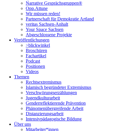
Narrative Gesprächsgruppen®
Opp.Attune
Wir müssen reden!
Partnerschaft für Demokratie Artland
veritas Sachsen-Anhalt
Your Space Sachsen
Abgeschlossene Projekte
Veröffentlichungen
>blickwinkel
Broschüren
Fachartikel
Podcast
Positionen
Videos
Themen
Rechtsextremismus
Islamisch begründeter Extremismus
Verschwörungs­erzählungen
Jugendkulturarbeit
Genderreflektierende Prävention
Phänomenüber­greifende Arbeit
Distanzierungsarbeit
Intensivpädagogische Bildung
Über uns
Mitarbeiter*innen