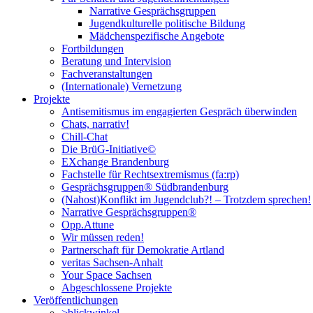
Narrative Gesprächsgruppen
Jugendkulturelle politische Bildung
Mädchenspezifische Angebote
Fortbildungen
Beratung und Intervision
Fachveranstaltungen
(Internationale) Vernetzung
Projekte
Antisemitismus im engagierten Gespräch überwinden
Chats, narrativ!
Chill-Chat
Die BrüG-Initiative©
EXchange Brandenburg
Fachstelle für Rechtsextremismus (fa:rp)
Gesprächsgruppen® Südbrandenburg
(Nahost)Konflikt im Jugendclub?! – Trotzdem sprechen!
Narrative Gesprächsgruppen®
Opp.Attune
Wir müssen reden!
Partnerschaft für Demokratie Artland
veritas Sachsen-Anhalt
Your Space Sachsen
Abgeschlossene Projekte
Veröffentlichungen
>blickwinkel