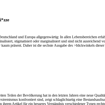
i*zze
utschland und Europa allgegenwärtig: In allen Lebensbereichen erfahr
alisiert, stigmatisiert oder marginalisiert und sind nicht ausreichend 
er kaum präsent. Daher ist die sechste Ausgabe des >blickwinkels dies
ten Teilen der Bevölkerung hat in den letzten Jahren eine neue Qualität
tremismus konfrontiert sind, zeigt schlaglichtartig eine Bestands­au
in ihrem Artikel für ein besseres Verständnis verschiedener Typen rechts