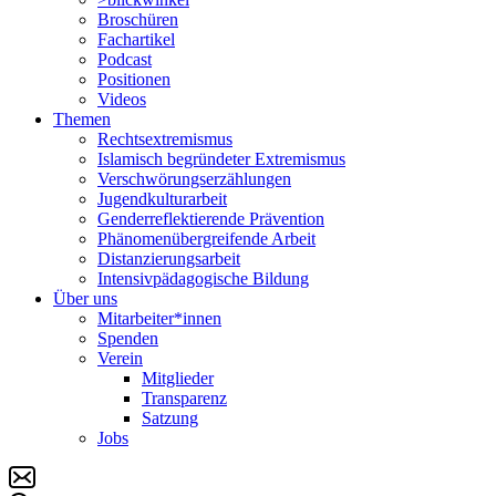
Broschüren
Fachartikel
Podcast
Positionen
Videos
Themen
Rechtsextremismus
Islamisch begründeter Extremismus
Verschwörungs­erzählungen
Jugendkulturarbeit
Genderreflektierende Prävention
Phänomenüber­greifende Arbeit
Distanzierungsarbeit
Intensivpädagogische Bildung
Über uns
Mitarbeiter*innen
Spenden
Verein
Mitglieder
Transparenz
Satzung
Jobs