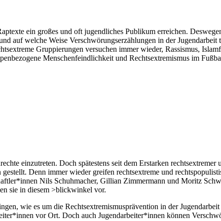
aptexte ein großes und oft jugendliches Publikum erreichen. Deswegen 
und auf welche Weise Verschwörungserzählungen in der Jugendarbeit 
htsextreme Gruppierungen versuchen immer wieder, Rassismus, Islamfein
uppenbezogene Menschenfeindlichkeit und Rechtsextremismus im Fußbal
rechte einzutreten. Doch spätestens seit dem Erstarken rechtsextremer
gestellt. Denn immer wieder greifen rechtsextreme und rechtspopulisti
chaftler*innen Nils Schuhmacher, Gillian Zimmermann und Moritz Schw
len sie in diesem >blickwinkel vor.
n, wie es um die Rechtsextremismusprävention in der Jugendarbeit beste
eiter*innen vor Ort. Doch auch Jugendarbeiter*innen können Verschw