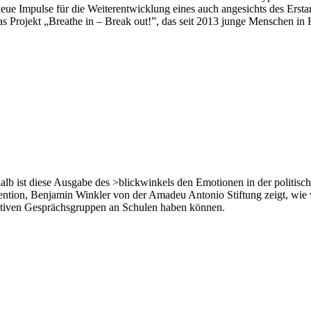
eit neue Impulse für die Weiterentwicklung eines auch angesichts des E
s Projekt „Breathe in – Break out!”, das seit 2013 junge Menschen in 
lb ist diese Ausgabe des >blickwinkels den Emotionen in der politisch
ention, Benjamin Winkler von der Amadeu Antonio Stiftung zeigt, wie v
rativen Gesprächs­gruppen an Schulen haben können.