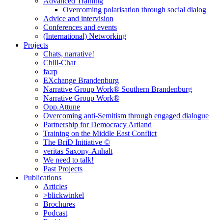
Advanced Training
Overcoming polarisation through social dialog
Advice and intervision
Conferences and events
(International) Networking
Projects
Chats, narrative!
Chill-Chat
fa:rp
EXchange Brandenburg
Narrative Group Work® Southern Brandenburg
Narrative Group Work®
Opp.Attune
Overcoming anti-Semitism through engaged dialogue
Partnership for Democracy Artland
Training on the Middle East Conflict
The BriD Initiative ©
veritas Saxony-Anhalt
We need to talk!
Past Projects
Publications
Articles
>blickwinkel
Brochures
Podcast