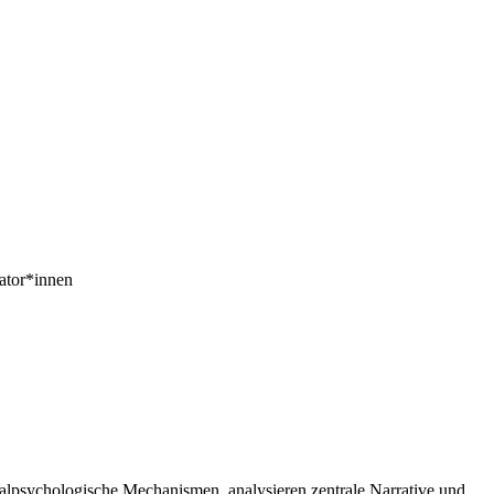
kator*innen
ialpsychologische Mechanismen, analysieren zentrale Narrative und