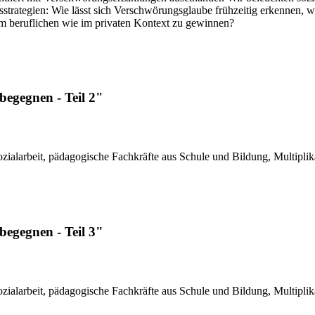
onsstrategien: Wie lässt sich Verschwörungsglaube frühzeitig erkennen
im beruflichen wie im privaten Kontext zu gewinnen?
begegnen - Teil 2"
ialarbeit, päda­gogi­sche Fach­kräfte aus Schule und Bildung, Multi­pli­
begegnen - Teil 3"
ialarbeit, päda­gogi­sche Fach­kräfte aus Schule und Bildung, Multi­pli­