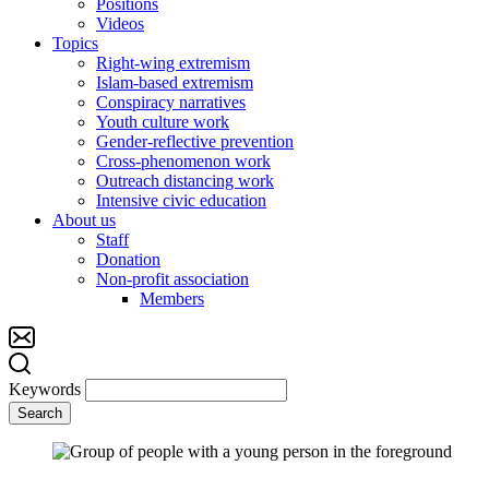
Positions
Videos
Topics
Right-wing extremism
Islam-based extremism
Conspiracy narratives
Youth culture work
Gender-reflective prevention
Cross-phenomenon work
Outreach distancing work
Intensive civic education
About us
Staff
Donation
Non-profit association
Members
Keywords
Search