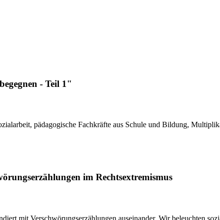
begegnen - Teil 1"
ialarbeit, päda­gogi­sche Fach­kräfte aus Schule und Bildung, Multi­pli­
wörungserzählungen im Rechtsextremismus
fundiert mit Verschwörungserzählungen auseinander. Wir beleuchten soz